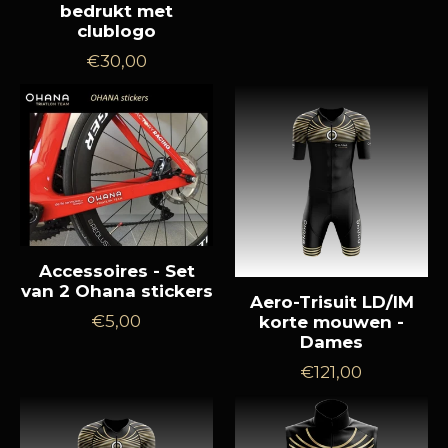
prijs
bedrukt met
clublogo
Normale
€30,00
prijs
Accessoires - Set
van 2 Ohana stickers
Aero-Trisuit LD/IM
Normale
€5,00
korte mouwen -
Dames
prijs
Normale
€121,00
prijs