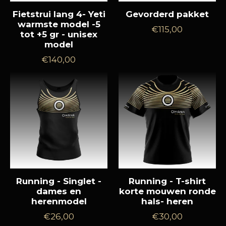
Fietstrui lang 4- Yeti
Gevorderd pakket
warmste model -5
Normale
€115,00
tot +5 gr - unisex
prijs
model
Normale
€140,00
prijs
Running - Singlet -
Running - T-shirt
dames en
korte mouwen ronde
herenmodel
hals- heren
Normale
Normale
€26,00
€30,00