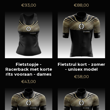
Normale
Normale
€93,00
€88,00
prijs
prijs
Fietstopje -
Fietstrui kort - zomer
Racerback met korte
- unisex model
rits vooraan - dames
Normale
€58,00
Normale
€43,00
prijs
prijs