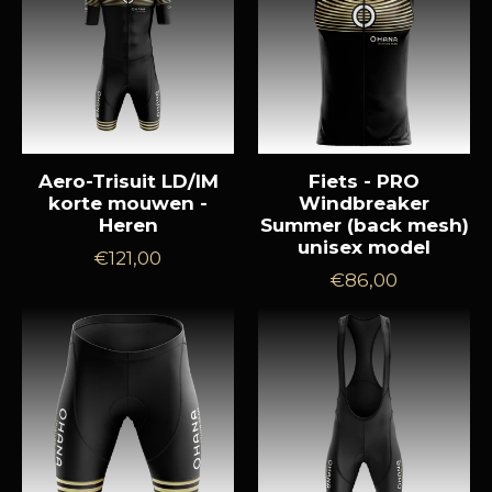
Aero-Trisuit LD/IM
Fiets - PRO
korte mouwen -
Windbreaker
Heren
Summer (back mesh)
unisex model
Normale
€121,00
Normale
€86,00
prijs
prijs