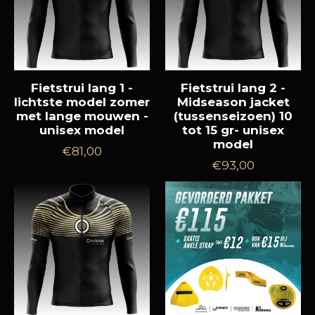
Fietstrui lang 1 -
Fietstrui lang 2 -
lichtste model zomer
Midseason jacket
met lange mouwen -
(tussenseizoen) 10
unisex model
tot 15 gr- unisex
model
Normale
€81,00
Normale
€93,00
prijs
prijs