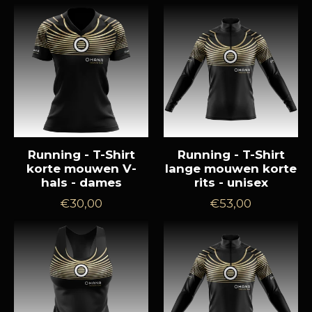
prijs
prijs
Running - T-Shirt
Running - T-Shirt
korte mouwen V-
lange mouwen korte
hals - dames
rits - unisex
Normale
Normale
€30,00
€53,00
prijs
prijs