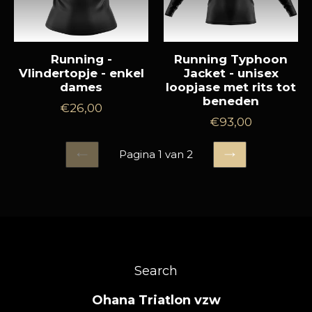
Running -
Running Typhoon
Vlindertopje - enkel
Jacket - unisex
dames
loopjase met rits tot
beneden
Normale
€26,00
Normale
€93,00
prijs
prijs
Pagina 1 van 2
VORIGE
VOLGENDE
Search
Ohana Triatlon vzw