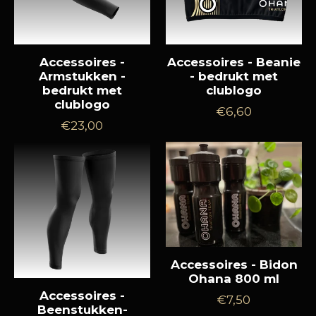
Accessoires -
Accessoires - Beanie
Armstukken -
- bedrukt met
bedrukt met
clublogo
clublogo
Normale
€6,60
Normale
€23,00
prijs
prijs
Accessoires - Bidon
Ohana 800 ml
Accessoires -
Normale
€7,50
Beenstukken-