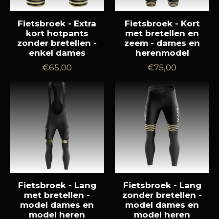
Fietsbroek - Extra
Fietsbroek - Kort
kort hotpants
met bretellen en
zonder bretellen -
zeem - dames en
enkel dames
herenmodel
Normale
Normale
€65,00
€75,00
prijs
prijs
Fietsbroek - Lang
Fietsbroek - Lang
met bretellen -
zonder bretellen -
model dames en
model dames en
model heren
model heren