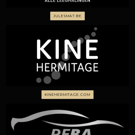
JULESMAT.BE
KINEHERMITAGE.COM